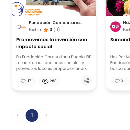
Fundación Comunitaria
Ha
Puebla IBP
0
(
0
)
Puebla
Pue
Promovemos la inversión con
Sumand
impacto social
En Fundación Comunitaria Puebla IBP
Haz Por M
fomentamos acciones sociales y
Fundació
proyectos locales proporcionando
busca dar
capacitación, apoyo y mentoría
sociales 
para que cumplan sus objetivos
obtención
17
268
0
<
1
>