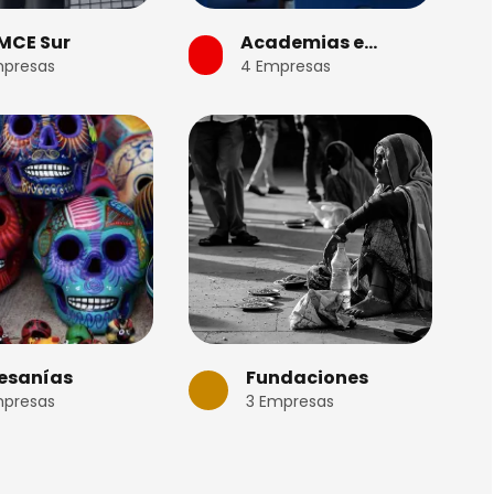
MCE Sur
Academias e
presas
4
Empresas
Institutos
esanías
Fundaciones
presas
3
Empresas