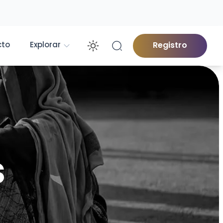
cto
Explorar
Registro
Enable dark mod
s