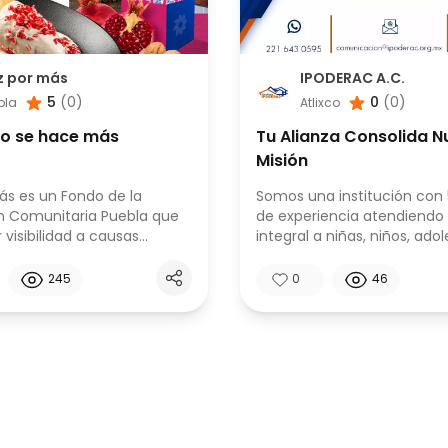
z por más
IPODERAC A.C.
5
(
0
)
0
(
0
)
bla
Atlixco
o se hace más
Tu Alianza Consolida N
Misión
ás es un Fondo de la
Somos una institución con
n Comunitaria Puebla que
de experiencia atendiendo
 visibilidad a causas
integral a niñas, niños, ado
existentes y apoyo en la
y jóvenes en situación de
 de recursos.
vulnerabilidad que han roto
245
0
46
parentales provenientes d
México y Centroamérica. A
un Modelo Educativo propi
acompañamos a niñas, niñ
adolescentes y jóvenes en
proceso de toma de decisi
desarrollo de sus valores y f
de vida, dándoles la oport