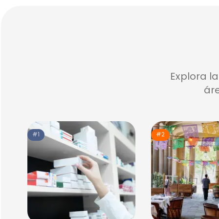
Explora l
áre
#1
#2