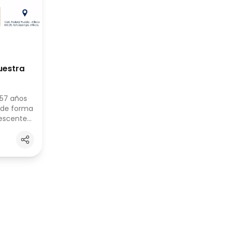
uestra
 57 años
 de forma
lescentes
 los lazos
e todo
 través de
o
os,
 su
ones,
ilosofía
unidad