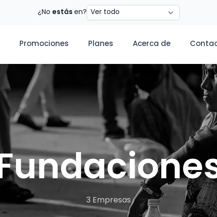
Estado
¿No
estás
en?
Promociones
Planes
Acerca de
Conta
Fundacione
3 Empresas