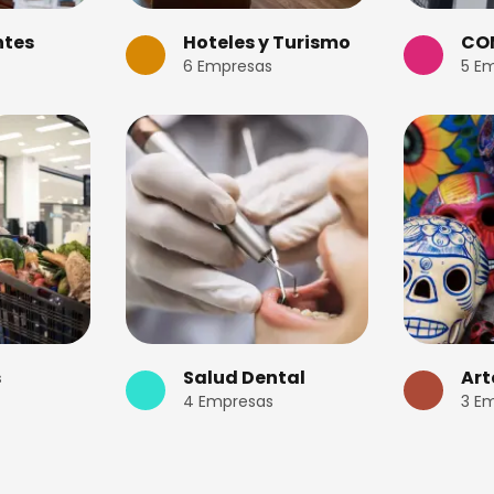
ntes
Hoteles y Turismo
CO
6
Empresas
5
Em
s
Salud Dental
Art
4
Empresas
3
Em