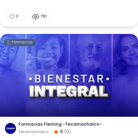
0
761
Farmacias
Farmacias Fleming -Tecamachalco-
0
(
0
)
Tecamachalco