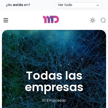
Estado
¿No
estás
en?
Enab
Todas las
empresas
111 Empresas