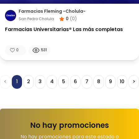
Farmacias Fleming -Cholula-
0
(
0
)
San Pedro Cholula
Farmacias Universitarias® Las más completas
0
531
<
1
2
3
4
5
6
7
8
9
10
>
No hay promociones
No hay promociones para este estado o