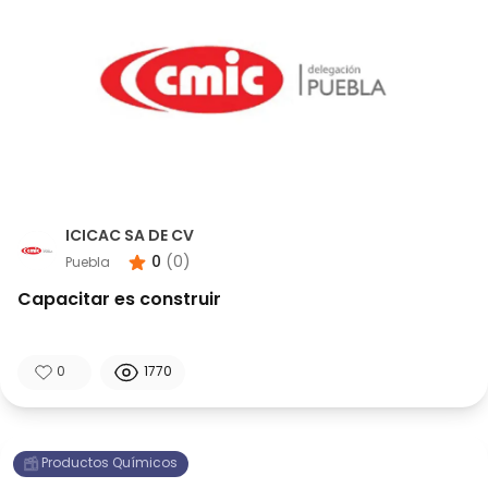
ICICAC SA DE CV
0
(
0
)
Puebla
Capacitar es construir
0
1770
Productos Químicos