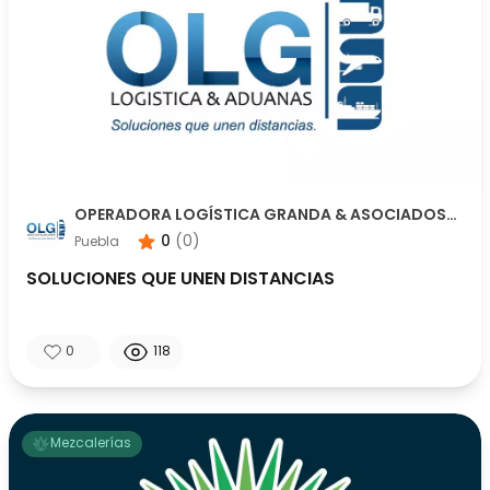
OPERADORA LOGÍSTICA GRANDA & ASOCIADOS
S.A. DE C.V
0
(
0
)
Puebla
SOLUCIONES QUE UNEN DISTANCIAS
0
118
Mezcalerías