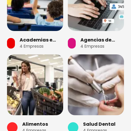
Academias e
Agencias de
4
Empresas
4
Empresas
Institutos
Marketing
Alimentos
Salud Dental
4
Empresas
4
Empresas