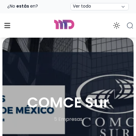
Estado
¿No
estás
en?
Enab
COMCE Sur
5 Empresas