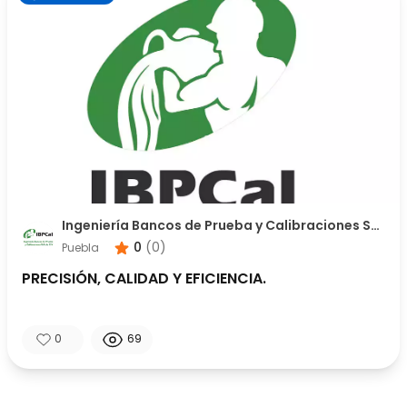
Ingeniería Bancos de Prueba y Calibraciones SA
de CV
0
(
0
)
Puebla
PRECISIÓN, CALIDAD Y EFICIENCIA.
0
69