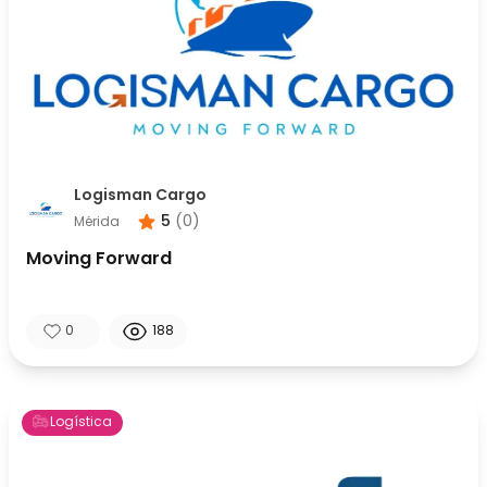
Logisman Cargo
5
(
0
)
Mérida
Moving Forward
0
188
Logística