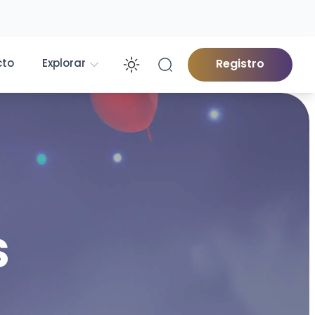
cto
Explorar
Registro
Enable dark mod
s