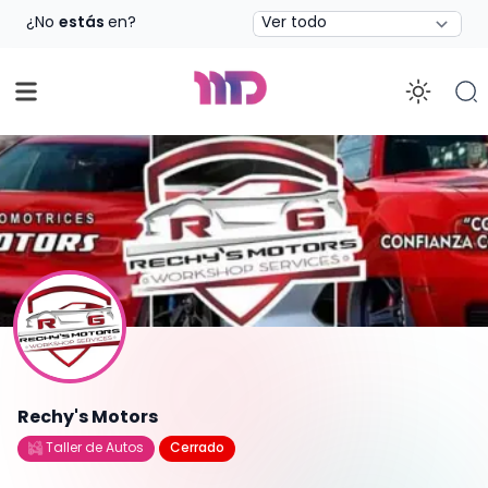
Estado
¿No
estás
en?
Enab
Rechy's Motors
Taller de Autos
Cerrado