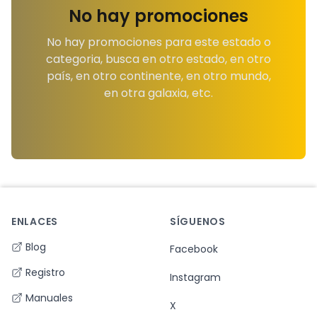
No hay promociones
No hay promociones para este estado o
categoria, busca en otro estado, en otro
país, en otro continente, en otro mundo,
en otra galaxia, etc.
ENLACES
SÍGUENOS
Footer
Blog
Facebook
Registro
Instagram
Manuales
X