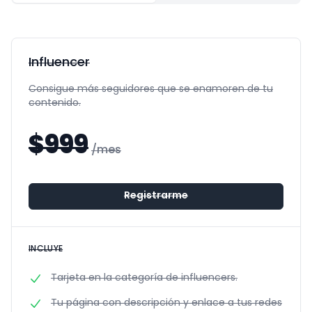
Influencer
Consigue más seguidores que se enamoren de tu
contenido.
$
999
/mes
Registrarme
INCLUYE
Tarjeta en la categoría de influencers.
Tu página con descripción y enlace a tus redes