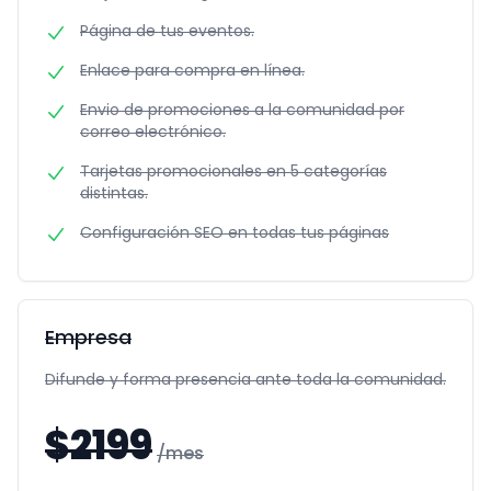
Página de tus eventos.
Enlace para compra en línea.
Envio de promociones a la comunidad por
correo electrónico.
Tarjetas promocionales en 5 categorías
distintas.
Configuración SEO en todas tus páginas
Empresa
Difunde y forma presencia ante toda la comunidad.
$
2199
/mes