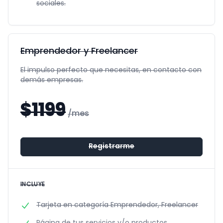
sociales.
Emprendedor y Freelancer
El impulso perfecto que necesitas, en contacto con
demás empresas.
$
1199
/mes
Registrarme
INCLUYE
Tarjeta en categoría Emprendedor, Freelancer