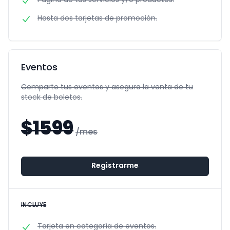
Página de tus servicios y/o productos.
Hasta dos tarjetas de promoción.
Eventos
Comparte tus eventos y asegura la venta de tu
stock de boletos.
$
1599
/mes
Registrarme
INCLUYE
Tarjeta en categoría de eventos.