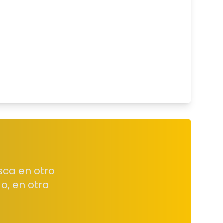
sca en otro
o, en otra