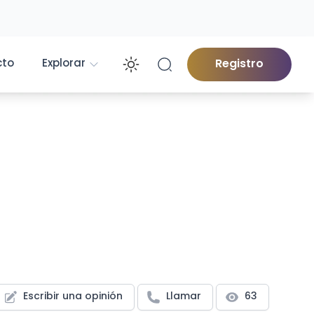
cto
Explorar
Registro
Enable dark mod
Escribir una opinión
Llamar
63