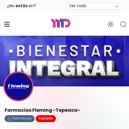
Estado
¿No
estás
en?
Enab
Farmacias Fleming -Tepeaca-
Farmacias
Cerrado