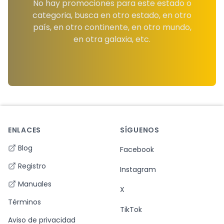
No hay promociones para este estado o
categoria, busca en otro estado, en otro
país, en otro continente, en otro mundo,
en otra galaxia, etc.
ENLACES
SÍGUENOS
Footer
Blog
Facebook
Registro
Instagram
Manuales
X
Términos
TikTok
Aviso de privacidad