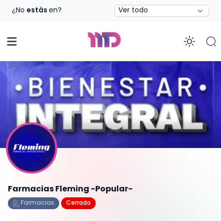
Estado
¿No
estás
en?
Enab
Farmacias Fleming -Popular-
Farmacias
Cerrado