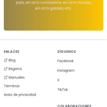
país, en otro continente, en otro mundo,
en otra galaxia, etc.
ENLACES
SÍGUENOS
Footer
Blog
Facebook
Registro
Instagram
Manuales
X
Términos
TikTok
Aviso de privacidad
COLABORACIONES