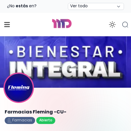
Estado
¿No
estás
en?
Enab
Farmacias Fleming -CU-
Farmacias
Abierto