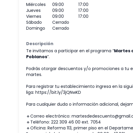
Miércoles
09:00
17:00
Jueves
09:00
17:00
Viernes
09:00
17:00
Sábado
Cerrado
Domingo
Cerrado
Descripción
Te invitamos a participar en el programa “
Martes 
Poblanos
”.
Podrás otorgar descuentos y/o promociones a tu el
martes.
Para registrar tu establecimiento ingresa en la sigu
liga:
https://bit.ly/3jQNwKD
Para cualquier duda o información adicional, dejam
🔹Correo electrónico:
martesdedescuento@gmail
🔹Teléfono:
222 309 46 00 ext. 7054
🔹Oficina: Reforma 113, primer piso en el Departam