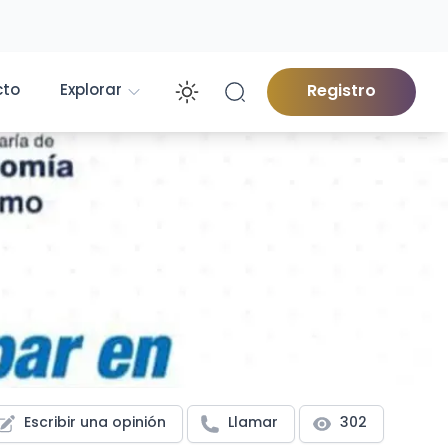
cto
Explorar
Registro
Enable dark mod
Escribir una opinión
Llamar
302