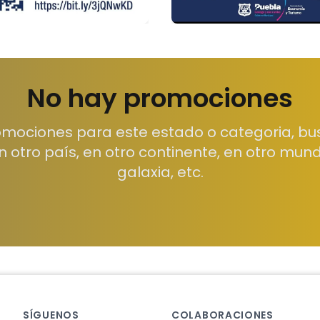
No hay promociones
mociones para este estado o categoria, bu
n otro país, en otro continente, en otro mund
galaxia, etc.
SÍGUENOS
COLABORACIONES