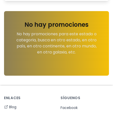
No hay promociones
No hay promociones para este estado o
categoria, busca en otro estado, en otro
país, en otro continente, en otro mundo,
en otra galaxia, etc.
ENLACES
SÍGUENOS
Footer
Blog
Facebook