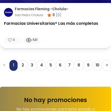
Farmacias Fleming -Cholula-
0
(
0
)
San Pedro Cholula
Farmacias Universitarias® Las más completas
0
531
<
1
2
3
4
5
6
7
8
9
10
>
No hay promociones
No hay promociones para este estado o