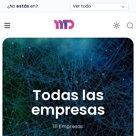
Estado
¿No
estás
en?
Enab
Todas las
empresas
111 Empresas