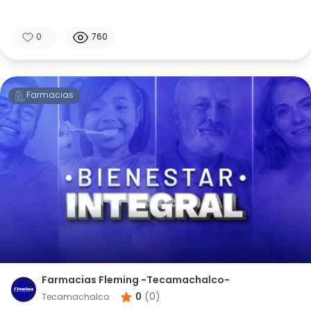
0
760
Farmacias
Farmacias Fleming -Tecamachalco-
0
(
0
)
Tecamachalco