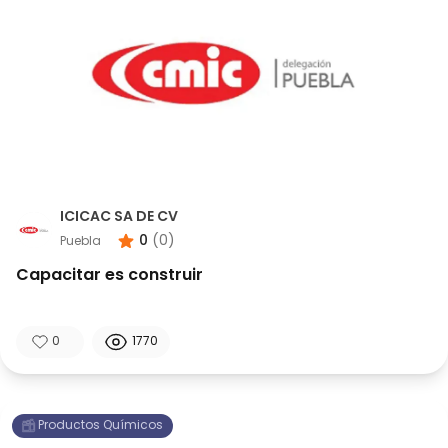
ICICAC SA DE CV
0
(
0
)
Puebla
Capacitar es construir
0
1770
Productos Químicos